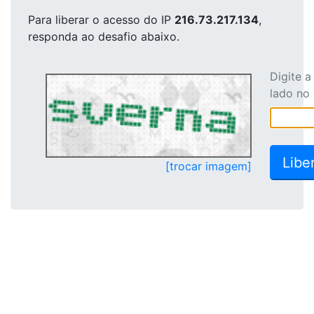
Para liberar o acesso
do IP
216.73.217.134
,
responda ao desafio abaixo.
Digite 
lado no
[trocar imagem]